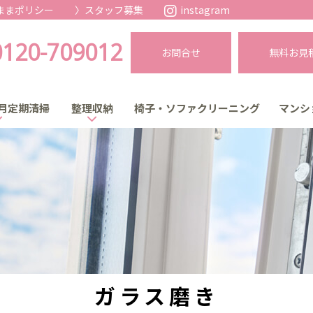
ままポリシー
スタッフ募集
instagram
0120-709012
お問合せ
無料お見
月定期清掃
整理収納
椅子・ソファクリーニング
マンシ
ガラス磨き