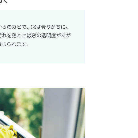
るく
からのカビで、窓は曇りがちに。
汚れを落とせば窓の透明度があが
感じられます。